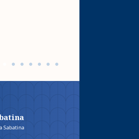
prioridades estratégica
ACESSE
batina
la Sabatina