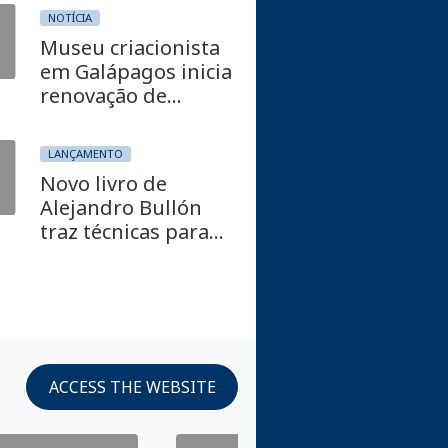
NOTÍCIA
Museu criacionista
em Galápagos inicia
renovação de
espaços e
exposições
LANÇAMENTO
Novo livro de
Alejandro Bullón
traz técnicas para
fortalecer a missão
ACCESS THE WEBSITE