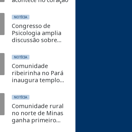
NOTÍCIA
Congresso de
Psicologia amplia
discussão sobre
hiperconectividade
e saúde mental
NOTÍCIA
Comunidade
ribeirinha no Pará
inaugura templo
adventista com
apoio de iniciativa
NOTÍCIA
missionária
Comunidade rural
no norte de Minas
ganha primeiro
templo adventista