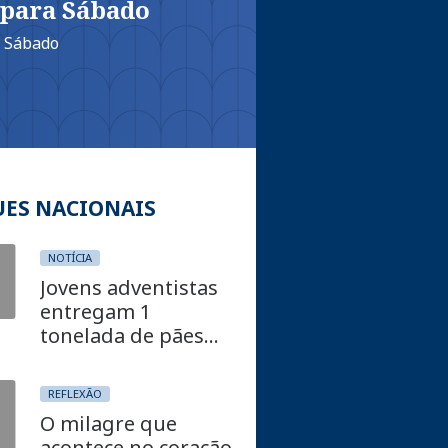
 para Sábado
o Sábado
UES NACIONAIS
NOTÍCIA
Jovens adventistas
entregam 1
tonelada de pães
em comunidades de
Capim Grosso
REFLEXÃO
O milagre que
acontece no coração