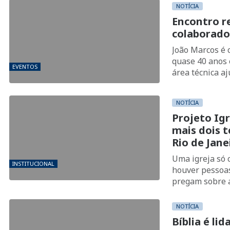
NOTÍCIA
Encontro r
colaborado
João Marcos é 
quase 40 anos 
EVENTOS
área técnica aj
NOTÍCIA
Projeto Ig
mais dois 
Rio de Jane
Uma igreja só 
INSTITUCIONAL
houver pessoa
pregam sobre a
pessoas, não h
lugar de adora
NOTÍCIA
respeito a Deu
Bíblia é li