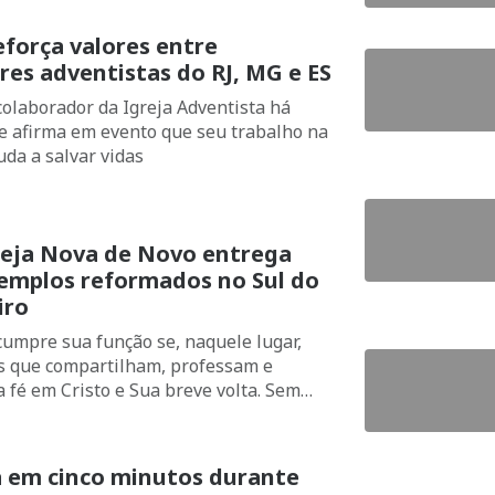
eforça valores entre
res adventistas do RJ, MG e ES
colaborador da Igreja Adventista há
e afirma em evento que seu trabalho na
uda a salvar vidas
reja Nova de Novo entrega
templos reformados no Sul do
iro
cumpre sua função se, naquele lugar,
s que compartilham, professam e
 fé em Cristo e Sua breve volta. Sem
á necessidade de templo. No entanto, o
ção deve ser uma expressão de louvor e
s.
da em cinco minutos durante