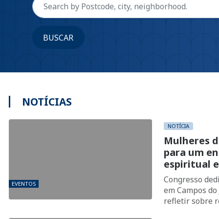
BUSCAR
NOTÍCIAS
NOTÍCIA
Mulheres d
para um en
espiritual
Congresso dedi
EVENTOS
em Campos do J
refletir sobre
por meio da c